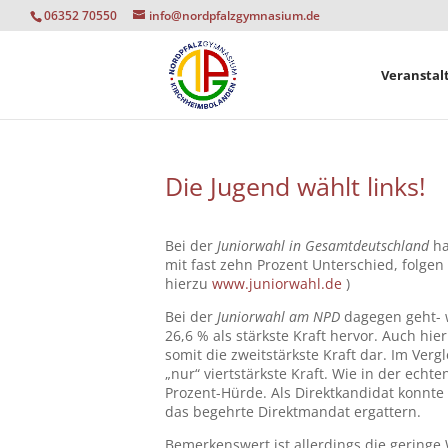
06352 70550
info@nordpfalzgymnasium.de
Veranstal
Die Jugend wählt links!
Bei der
Juniorwahl in Gesamtdeutschland
ha
mit fast zehn Prozent Unterschied, folge
hierzu
www.juniorwahl.de
)
Bei der
Juniorwahl am NPD
dagegen geht- w
26,6 % als stärkste Kraft hervor. Auch hie
somit die zweitstärkste Kraft dar. Im Ver
„nur“ viertstärkste Kraft. Wie in der ec
Prozent-Hürde. Als Direktkandidat konnt
das begehrte Direktmandat ergattern.
Bemerkenswert ist allerdings die geringe