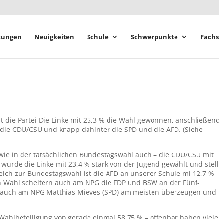
tungen
Neuigkeiten
Schule
Schwerpunkte
Fachs
t die Partei Die Linke mit 25,3 % die Wahl gewonnen, anschließend
n die CDU/CSU und knapp dahinter die SPD und die AFD. (Siehe
ie in der tatsächlichen Bundestagswahl auch – die CDU/CSU mit
r wurde die Linke mit 23,4 % stark von der Jugend gewählt und stell
gleich zur Bundestagswahl ist die AFD an unserer Schule mi 12,7 %
hten Wahl scheitern auch am NPG die FDP und BSW an der Fünf-
e auch am NPG Matthias Mieves (SPD) am meisten überzeugen und
 Wahlbeteiligung von gerade einmal 58,75 % – offenbar haben viele