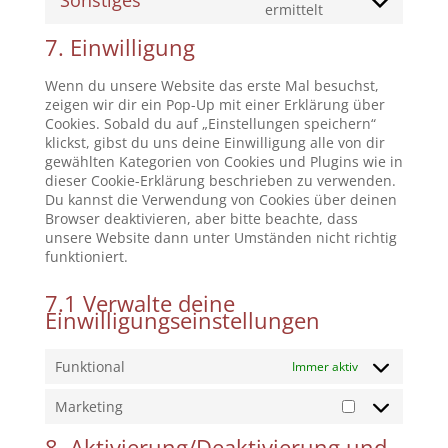
Sonstiges
service
Consent
ermittelt
complianz
to
7. Einwilligung
service
sonstiges
Wenn du unsere Website das erste Mal besuchst,
zeigen wir dir ein Pop-Up mit einer Erklärung über
Cookies. Sobald du auf „Einstellungen speichern“
klickst, gibst du uns deine Einwilligung alle von dir
gewählten Kategorien von Cookies und Plugins wie in
dieser Cookie-Erklärung beschrieben zu verwenden.
Du kannst die Verwendung von Cookies über deinen
Browser deaktivieren, aber bitte beachte, dass
unsere Website dann unter Umständen nicht richtig
funktioniert.
7.1 Verwalte deine
Einwilligungseinstellungen
Funktional
Immer aktiv
Marketing
Marketing
8. Aktivierung/Deaktivierung und