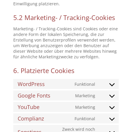
Einwilligung platzieren.
5.2 Marketing- / Tracking-Cookies
Marketing- / Tracking-Cookies sind Cookies oder eine
andere Form der lokalen Speicherung, die zur
Erstellung von Benutzerprofilen verwendet werden,
um Werbung anzuzeigen oder den Benutzer auf
dieser Website oder über mehrere Websites hinweg
für ähnliche Marketingzwecke zu verfolgen.
6. Platzierte Cookies
WordPress
Funktional
Consent
to
Google Fonts
Marketing
service
Consent
wordpress
to
YouTube
Marketing
service
Consent
google-
to
Complianz
Funktional
fonts
service
Consent
youtube
to
Zweck wird noch