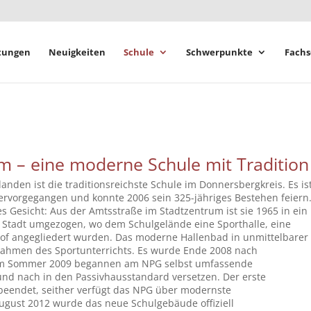
tungen
Neuigkeiten
Schule
Schwerpunkte
Fachs
 – eine moderne Schule mit Tradition
den ist die traditionsreichste Schule im Donnersbergkreis. Es is
ervorgegangen und konnte 2006 sein 325-jähriges Bestehen feiern
 Gesicht: Aus der Amtsstraße im Stadtzentrum ist sie 1965 in ein
Stadt umgezogen, wo dem Schulgelände eine Sporthalle, eine
hof angegliedert wurden. Das moderne Hallenbad in unmittelbarer
Rahmen des Sportunterrichts. Es wurde Ende 2008 nach
 Im Sommer 2009 begannen am NPG selbst umfassende
und nach in den Passivhausstandard versetzen. Der erste
l beendet, seither verfügt das NPG über modernste
ugust 2012 wurde das neue Schulgebäude offiziell