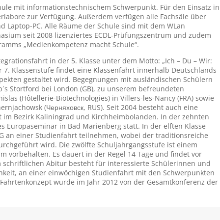
hule mit informationstechnischem Schwerpunkt. Für den Einsatz in
rlabore zur Verfügung. Außerdem verfügen alle Fachsäle über
d Laptop-PC. Alle Räume der Schule sind mit dem WLan
asium seit 2008 lizenziertes ECDL-Prüfungszentrum und zudem
gramms „Medienkompetenz macht Schule“.
grationsfahrt in der 5. Klasse unter dem Motto: „Ich – Du – Wir:
r 7. Klassenstufe findet eine Klassenfahrt innerhalb Deutschlands
spekten gestaltet wird. Begegnungen mit ausländischen Schülern
p´s Stortford bei London (GB), zu unserem befreundeten
las (Hôtellerie-Biotechnologies) in Villers-les-Nancy (FRA) sowie
jachowsk (Черняховск, RUS). Seit 2004 besteht auch eine
t im Bezirk Kaliningrad und Kirchheimbolanden. In der zehnten
s Europaseminar in Bad Marienberg statt. In der elften Klasse
an einer Studienfahrt teilnehmen, wobei der traditionsreiche
rchgeführt wird. Die zwölfte Schuljahrgangsstufe ist einem
m vorbehalten. Es dauert in der Regel 14 Tage und findet vor
schriftlichen Abitur besteht für interessierte Schülerinnen und
chkeit, an einer einwöchigen Studienfahrt mit den Schwerpunkten
 Fahrtenkonzept wurde im Jahr 2012 von der Gesamtkonferenz der