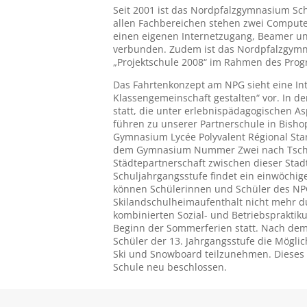
Seit 2001 ist das Nordpfalzgymnasium Sc
allen Fachbereichen stehen zwei Compute
einen eigenen Internetzugang, Beamer un
verbunden. Zudem ist das Nordpfalzgymn
„Projektschule 2008“ im Rahmen des Pro
Das Fahrtenkonzept am NPG sieht eine Inte
Klassengemeinschaft gestalten“ vor. In de
statt, die unter erlebnispädagogischen A
führen zu unserer Partnerschule in Bisho
Gymnasium Lycée Polyvalent Régional Stanis
dem Gymnasium Nummer Zwei nach Tschern
Städtepartnerschaft zwischen dieser Stad
Schuljahrgangsstufe findet ein einwöchige
können Schülerinnen und Schüler des NPG 
Skilandschulheimaufenthalt nicht mehr du
kombinierten Sozial- und Betriebspraktiku
Beginn der Sommerferien statt. Nach dem 
Schüler der 13. Jahrgangsstufe die Mögli
Ski und Snowboard teilzunehmen. Dieses
Schule neu beschlossen.