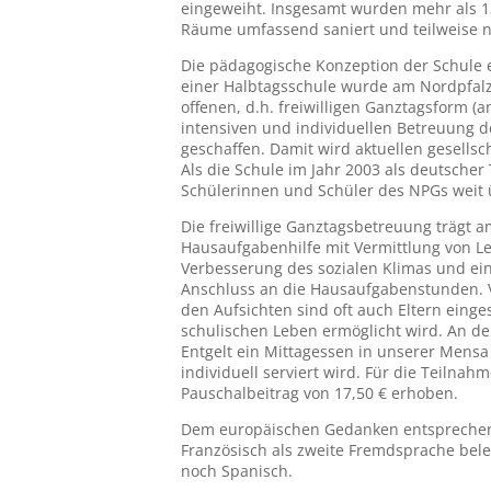
eingeweiht. Insgesamt wurden mehr als 1
Räume umfassend saniert und teilweise n
Die pädagogische Konzeption der Schule 
einer Halbtagsschule wurde am Nordpfal
offenen, d.h. freiwilligen Ganztagsform (
intensiven und individuellen Betreuung
geschaffen. Damit wird aktuellen gesell
Als die Schule im Jahr 2003 als deutscher
Schülerinnen und Schüler des NPGs weit 
Die freiwillige Ganztagsbetreuung trägt
Hausaufgabenhilfe mit Vermittlung von L
Verbesserung des sozialen Klimas und ein
Anschluss an die Hausaufgabenstunden. V
den Aufsichten sind oft auch Eltern eing
schulischen Leben ermöglicht wird. An d
Entgelt ein Mittagessen in unserer Mens
individuell serviert wird. Für die Teilna
Pauschalbeitrag von 17,50 € erhoben.
Dem europäischen Gedanken entsprechend
Französisch als zweite Fremdsprache bel
noch Spanisch.