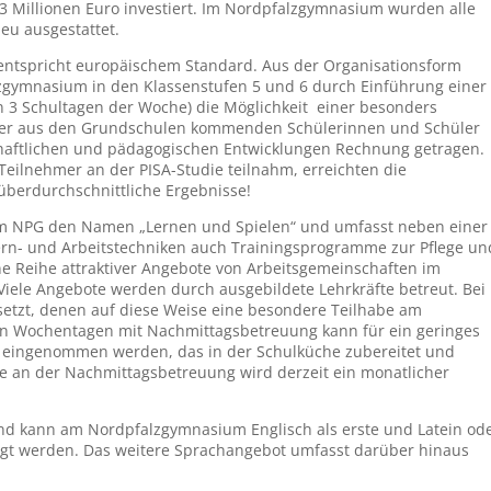
3 Millionen Euro investiert. Im Nordpfalzgymnasium wurden alle
eu ausgestattet.
entspricht europäischem Standard. Aus der Organisationsform
zgymnasium in den Klassenstufen 5 und 6 durch Einführung einer
an 3 Schultagen der Woche) die Möglichkeit einer besonders
 der aus den Grundschulen kommenden Schülerinnen und Schüler
schaftlichen und pädagogischen Entwicklungen Rechnung getragen.
 Teilnehmer an der PISA-Studie teilnahm, erreichten die
überdurchschnittliche Ergebnisse!
 am NPG den Namen „Lernen und Spielen“ und umfasst neben einer
ern- und Arbeitstechniken auch Trainingsprogramme zur Pflege un
e Reihe attraktiver Angebote von Arbeitsgemeinschaften im
iele Angebote werden durch ausgebildete Lehrkräfte betreut. Bei
esetzt, denen auf diese Weise eine besondere Teilhabe am
en Wochentagen mit Nachmittagsbetreuung kann für ein geringes
a eingenommen werden, das in der Schulküche zubereitet und
hme an der Nachmittagsbetreuung wird derzeit ein monatlicher
 kann am Nordpfalzgymnasium Englisch als erste und Latein od
egt werden. Das weitere Sprachangebot umfasst darüber hinaus